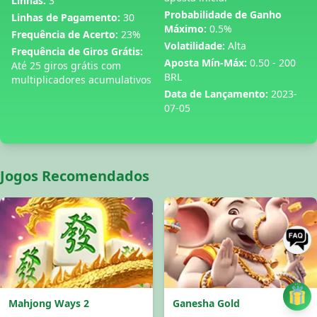
Linhas:
3
Probabilidade de Ganho
Linhas de Pagamento:
30
Máximo:
0.5%
Frequência de Acerto:
23%
Volatilidade:
Alta
Frequência de Giros Grátis:
Aposta Mín-Máx:
0.50 - 200
Até 25 giros grátis com
BRL
multiplicadores acumulativos
Data de Lançamento:
2023-
07-05
Jogos Recomendados
Mahjong Ways 2
Ganesha Gold